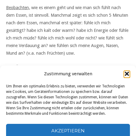
Beobachten,
wie es einem geht und wie man sich fühlt nach
dem Essen, ist sinnvoll. Manchmal zeigt es sich schon 5 Minuten
nach dem Essen, manchmal erst später: fühle ich mich
gesättigt? habe ich kalt oder warm? habe ich Energie oder fühle
ich mich müde? fühle ich mich wohl oder nicht? wie fühlt sich
meine Verdauung an? wie fühlen sich meine Augen, Nasen,
Mund an? (v.a. nach Früchten) usw.
HÄUFIGE FRAGEN
Zustimmung verwalten
die Hülsenfrüchte werden nicht weich:
Um Ihnen ein optimales Erlebnis zu bieten, verwenden wir Technologien
wie Cookies, um Geräteinformationen zu speichern bzw. darauf
nach dem Einweichen über Nacht, frisches Wasser nehmen
zuzugreifen. Wenn Sie diesen Technologien zustimmen, können wir Daten
wie das Surfverhalten oder eindeutige IDs auf dieser Website verarbeiten.
die Kochtemperatur sollte gleichmässig sein (v.a. bei den
Wenn Sie Ihre Zustimmung nicht erteilen oder zurückziehen, können
weissen Bohnen)
bestimmte Merkmale und Funktionen beeinträchtigt werden.
den Schaum abschöpfen
Salz und Butter erst ganz am Ende dazutun
AKZEPTIEREN